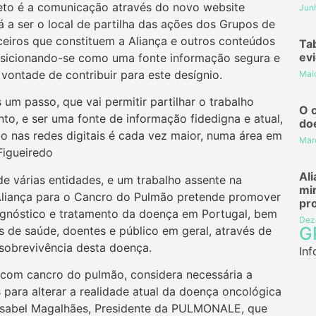
eto é a comunicação através do novo website
Jun
á a ser o local de partilha das ações dos Grupos de
ceiros que constituem a Aliança e outros conteúdos
Ta
evi
osicionando-se como uma fonte informação segura e
 vontade de contribuir para este desígnio.
Mai
um passo, que vai permitir partilhar o trabalho
O 
to, e ser uma fonte de informação fidedigna e atual,
do
 nas redes digitais é cada vez maior, numa área em
Mar
Figueiredo
Al
e várias entidades, e um trabalho assente na
mi
a Aliança para o Cancro do Pulmão pretende promover
pr
iagnóstico e tratamento da doença em Portugal, bem
Dez
G
is de saúde, doentes e público em geral, através de
sobrevivência desta doença.
Inf
om cancro do pulmão, considera necessária a
 para alterar a realidade atual da doença oncológica
 Isabel Magalhães, Presidente da PULMONALE, que