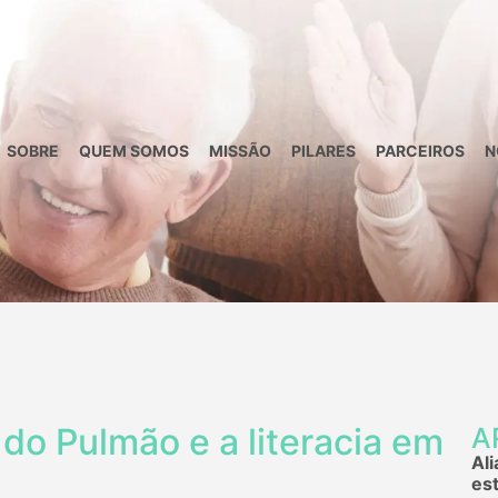
SOBRE
QUEM SOMOS
MISSÃO
PILARES
PARCEIROS
N
 do Pulmão e a literacia em
A
Al
es