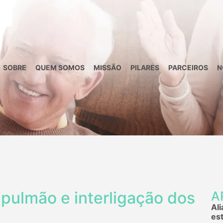
SOBRE
QUEM SOMOS
MISSÃO
PILARES
PARCEIROS
N
 pulmão e interligação dos
A
Al
es