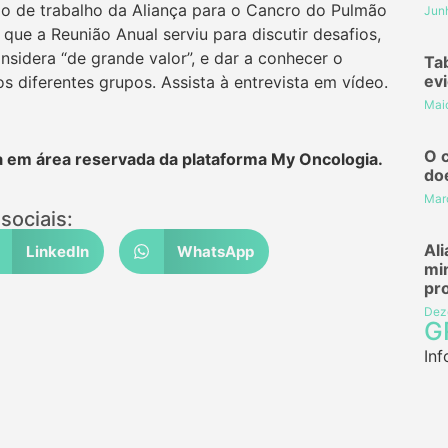
po de trabalho da Aliança para o Cancro do Pulmão
Jun
ue a Reunião Anual serviu para discutir desafios,
nsidera “de grande valor”, e dar a conhecer o
Ta
evi
s diferentes grupos. Assista à entrevista em vídeo.
Mai
O 
a em área reservada da plataforma My Oncologia.
do
Mar
sociais:
Al
LinkedIn
WhatsApp
mi
pr
Dez
G
Inf